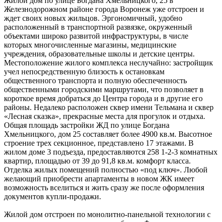
Жилой дом по улице Богдана Хмельницкого, 25 в
Железнодорожном районе города Воронеж уже отстроен и
ждет своих новых жильцов. Эргономичный, удобно
расположенный в транспортной развязке, окруженный
объектами широко развитой инфраструктуры, в числе
которых многочисленные магазины, медицинские
учреждения, образовательные школы и детские центры.
Местоположение жилого комплекса неслучайно: застройщик
учел непосредственную близость к остановкам
общественного транспорта и полную обеспеченность
общественными городскими маршрутами, что позволяет в
короткое время добраться до Центра города и в другие его
районы. Недалеко расположен сквер имени Тельмана и сквер
«Лесная сказка», прекрасные места для прогулок и отдыха.
Общая площадь застройки ЖД по улице Богдана
Хмельницкого, дом 25 составляет более 4900 кв.м. Высотное
строение трех секционное, представлено 17 этажами. В
жилом доме 3 подъезда, предоставляются 258 1-2-3 комнатных
квартир, площадью от 39 до 91,8 кв.м. комфорт класса.
Отделка жилых помещений полностью «под ключ». Любой
желающий приобрести апартаменты в новом ЖК имеет
возможность вселиться и жить сразу же после оформления
документов купли-продажи.
Жилой дом отстроен по монолитно-панельной технологии с