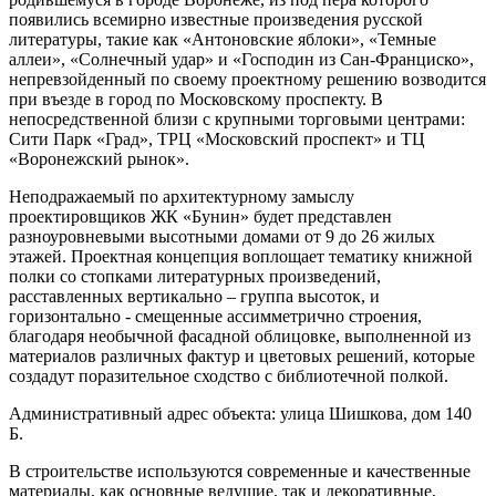
появились всемирно известные произведения русской
литературы, такие как «Антоновские яблоки», «Темные
аллеи», «Солнечный удар» и «Господин из Сан-Франциско»,
непревзойденный по своему проектному решению возводится
при въезде в город по Московскому проспекту. В
непосредственной близи с крупными торговыми центрами:
Сити Парк «Град», ТРЦ «Московский проспект» и ТЦ
«Воронежский рынок».
Неподражаемый по архитектурному замыслу
проектировщиков ЖК «Бунин» будет представлен
разноуровневыми высотными домами от 9 до 26 жилых
этажей. Проектная концепция воплощает тематику книжной
полки со стопками литературных произведений,
расставленных вертикально – группа высоток, и
горизонтально - смещенные ассимметрично строения,
благодаря необычной фасадной облицовке, выполненной из
материалов различных фактур и цветовых решений, которые
создадут поразительное сходство с библиотечной полкой.
Административный адрес объекта: улица Шишкова, дом 140
Б.
В строительстве используются современные и качественные
материалы, как основные ведущие, так и декоративные,