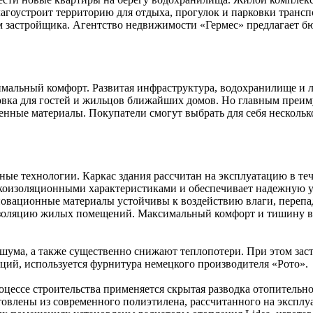
гоустроит территорию для отдыха, прогулок и парковки транс
 застройщика. Агентство недвижимости «Гермес» предлагает б
мальный комфорт. Развитая инфраструктура, водохранилище и 
овка для гостей и жильцов ближайших домов. Но главным преим
енные материалы. Покупатели смогут выбрать для себя несколько
ые технологии. Каркас здания рассчитан на эксплуатацию в тече
укоизоляционными характеристиками и обеспечивает надежную 
овационные материалы устойчивы к воздействию влаги, перепа
изоляцию жилых помещений. Максимальный комфорт и тишину в 
 шума, а также существенно снижают теплопотери. При этом за
ий, используется фурнитура немецкого производителя «
Рото
».
роцессе строительства применяется скрытая разводка отопительн
товлены из современного полиэтилена, рассчитанного на эксплу