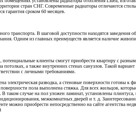
х помещениях установлены радиаторы отопления Lidea, изготав
рритории стран СНГ. Современные радиаторы отличаются стил
я гарантия сроком 60 месяцев.
го транспорта. В шаговой доступности находятся заведения общ
ивания. Одним из главных преимуществ является наличие живо
 потенциальные клиенты смогут приобрести квартиру с разными
а потолках, а также внутренних стенах санузлов. Такой вариан
тветствии с личными требованиями.
ена электрическая разводка, а стеновые поверхности готовы к 
а поверхности пола выполнена стяжка. Для всех жильцов, кото
 В таком случае на пол уложен ламинат, установлены плинтуса,
ндиционирования, межкомнатных дверей и т. д. Заинтересованн
енте можно приобрести непосредственно на сайте агентства нед
й