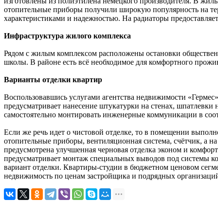
изготовлены из полиэтилена немецкого производителя. В жилы
отопительные приборы получили широкую популярность на те
характеристиками и надежностью. На радиаторы предоставляетс
Инфраструктура жилого комплекса
Рядом с жилым комплексом расположены остановки общественно
школы. В районе есть всё необходимое для комфортного прож
Варианты отделки квартир
Воспользовавшись услугами агентства недвижимости «Гермес»,
предусматривает нанесение штукатурки на стенах, шпатлевки н
самостоятельно монтировать инженерные коммуникации в соо
Если же речь идет о чистовой отделке, то в помещении выполн
отопительные приборы, вентиляционная система, счётчик, а н
предусмотрена улучшенная черновая отделка эконом и комфорт.
предусматривает монтаж специальных выводов под системы ко
вариант отделки. Квартиры-студии в бюджетном ценовом сегм
недвижимость по ценам застройщика и подрядных организаци