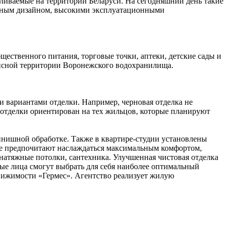
ливаемые на территории Беларуси. На сегодняшний день такие
ьным дизайном, высокими эксплуатационными
ественного питания, торговые точки, аптеки, детские сады и
писной территории Воронежского водохранилища.
 вариантами отделки. Например, черновая отделка не
т отделки ориентирован на тех жильцов, которые планируют
финишной обработке. Также в квартире-студии установлены
рые предпочитают наслаждаться максимальным комфортом,
 натяжные потолки, сантехника. Улучшенная чистовая отделка
ые лица смогут выбрать для себя наиболее оптимальный
вижимости «Гермес». Агентство реализует жилую