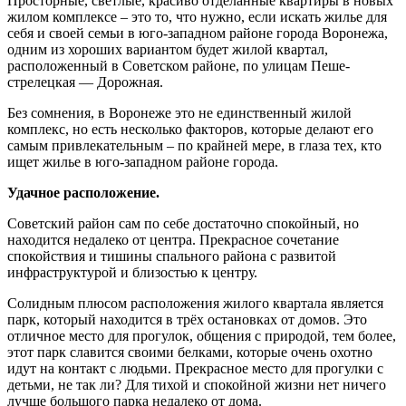
Просторные, светлые, красиво отделанные квартиры в новых
жилом комплексе – это то, что нужно, если искать жилье для
себя и своей семьи в юго-западном районе города Воронежа,
одним из хороших вариантом будет жилой квартал,
расположенный в Советском районе, по улицам Пеше-
стрелецкая — Дорожная.
Без сомнения, в Воронеже это не единственный жилой
комплекс, но есть несколько факторов, которые делают его
самым привлекательным – по крайней мере, в глаза тех, кто
ищет жилье в юго-западном районе города.
Удачное расположение.
Советский район сам по себе достаточно спокойный, но
находится недалеко от центра. Прекрасное сочетание
спокойствия и тишины спального района с развитой
инфраструктурой и близостью к центру.
Солидным плюсом расположения жилого квартала является
парк, который находится в трёх остановках от домов. Это
отличное место для прогулок, общения с природой, тем более,
этот парк славится своими белками, которые очень охотно
идут на контакт с людьми. Прекрасное место для прогулки с
детьми, не так ли? Для тихой и спокойной жизни нет ничего
лучше большого парка недалеко от дома.