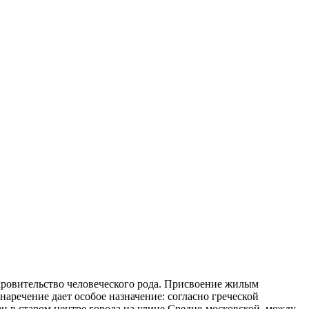
ровительство человеческого рода. Присвоение жилым
аречение дает особое назначение: согласно греческой
 в старом центре города на улице Средне-московской, между