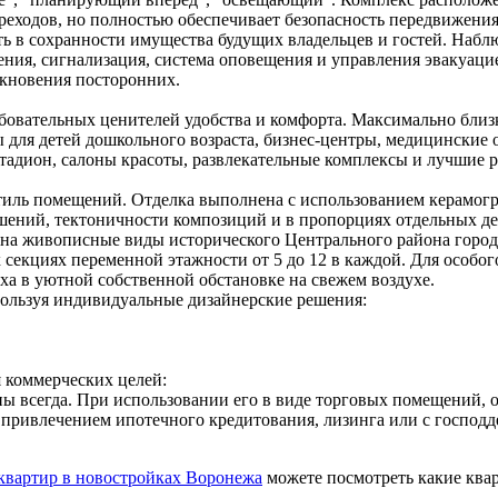
ереходов, но полностью обеспечивает безопасность передвижени
ь в сохранности имущества будущих владельцев и гостей. Набл
ения, сигнализация, система оповещения и управления эвакуац
икновения посторонних.
бовательных ценителей удобства и комфорта. Максимально близ
для детей дошкольного возраста, бизнес-центры, медицинские 
тадион, салоны красоты, развлекательные комплексы и лучшие р
стиль помещений. Отделка выполнена с использованием керамогр
шений, тектоничности композиций и в пропорциях отдельных де
 на живописные виды исторического Центрального района город
секциях переменной этажности от 5 до 12 в каждой. Для особог
ха в уютной собственной обстановке на свежем воздухе.
пользуя индивидуальные дизайнерские решения:
 коммерческих целей:
ны всегда. При использовании его в виде торговых помещений,
с привлечением ипотечного кредитования, лизинга или с господ
квартир в новостройках Воронежа
можете посмотреть какие квар