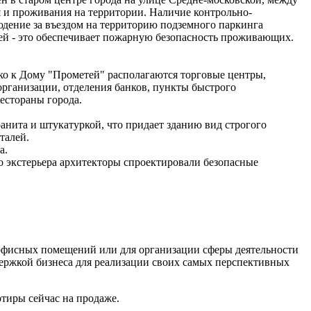
я и проживания на территории. Наличие контрольно-
юдение за въездом на территорию подземного паркинга
ией - это обеспечивает пожарную безопасность проживающих.
ко к Дому "Прометей" располагаются торговые центры,
организации, отделения банков, пункты быстрого
естораны города.
анита и штукатуркой, что придает зданию вид строгого
талей.
а.
о экстерьера архитекторы спроектировали безопасные
 офисных помещений или для организации сферы деятельности
держкой бизнеса для реализации своих самых перспективных
тиры сейчас на продаже.