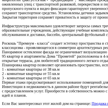
оживленных улиц с транспортной развязкой, перекрестков и п
пропускного пункта и видео фиксация гарантируют уверенност
сохранит транспортное средство. Установлены датчики задымл
Закрытая территория сохраняет приватность и защиту от прон
Инфраструктура максимально удовлетворит запросы самых тре
образовательные учреждения, действующие учебные комплексы 
обслуживания и доставки, бассейн, центральный футбольный с
Роскошь "Премиум - класса" создает эстетику пространства и 
классицизма - проявляющегося в симметрии архитектурных ре
Панорамное остекление фасада не ограничивает визуализацию
95 квартир и апартаменты Дома "Прометей" расположены в 4-х 
открытые террасы, для любителей традиционного легкого отды
Планировка квартир позволяет организовать пространство, ис
1 - комнатные квартиры от 38 кв.м
2 - комнатные квартиры от 55 кв.м
3 - комнатные квартиры от 65 кв.м
Первые этажи предусматривают использование помещений для
Инвестиции в недвижимость в данном районе будут рентабель
с предоставлением услуг. Приобрести в собственность можно 
идей и планов.
Если Вас заинтересовал этот жилой дом на странице:
Продажа 