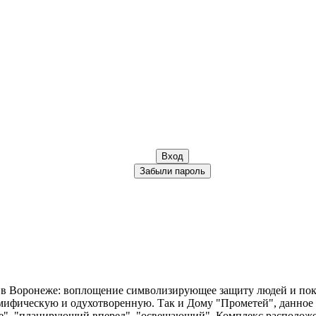
Вход
Забыли пароль
в Воронеже: воплощение символизирующее защиту людей и пок
мифическую и одухотворенную. Так и Дому "Прометей", данное н
е", "планирующий вперед", "освещающий". Комплекс расположен