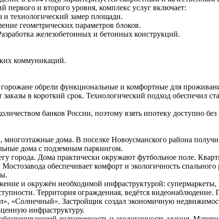
 первого и второго уровня, комплекс услуг включает:
из и технологический замер площади.
ение геометрических параметров блоков.
Разработка железобетонных и бетонных конструкций.
ских коммуникаций.
е горожане обрели функциональные и комфортные для проживан
т заказы в короткий срок. Технологический подход обеспечил 
оличеством банков России, поэтому взять ипотеку доступно без
а, многоэтажные дома. В поселке Новоусманского района получ
льные дома с подземным паркингом.
гу города. Дома практически окружают футбольное поле. Кварт
стозавода обеспечивает комфорт и экологичность спального ра
ы.
е и окружён необходимой инфраструктурой: супермаркеты, кафе
тупности. Территория огражденная, ведётся видеонаблюдение. П
», «Солнечный». Застройщик создал экономичную недвижимость 
оценную инфраструктуру.
обеспечивающей долговечность и экологичность здания. Матери