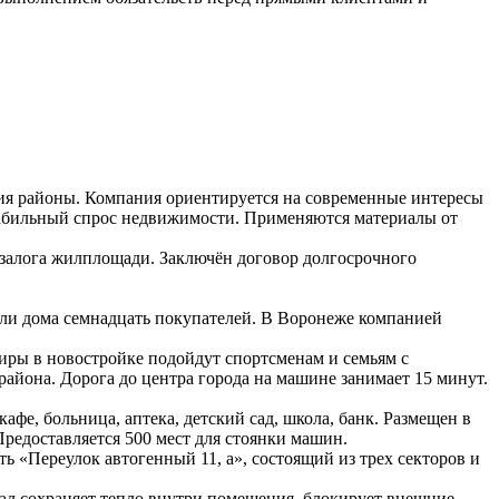
ия районы. Компания ориентируется на современные интересы
стабильный спрос недвижимости. Применяются материалы от
 залога жилплощади. Заключён договор долгосрочного
или дома семнадцать покупателей. В Воронеже компанией
иры в новостройке подойдут спортсменам и семьям с
йона. Дорога до центра города на машине занимает 15 минут.
, больница, аптека, детский сад, школа, банк. Размещен в
редоставляется 500 мест для стоянки машин.
«Переулок автогенный 11, а», состоящий из трех секторов и
ал сохраняет тепло внутри помещения, блокирует внешние