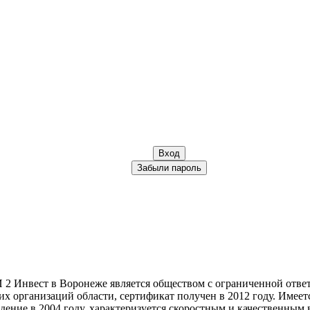
Вход
Забыли пароль
 Инвест в Воронеже является обществом с ограниченной ответс
х организаций области, сертификат получен в 2012 году. Имее
ение в 2004 году, характеризуется скоростным и качественным