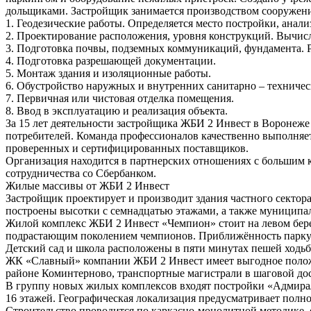
дольщиками. Застройщик занимается производством сооружений
1. Геодезические работы. Определяется место постройки, анал
2. Проектирование расположения, уровня конструкций. Вычисл
3. Подготовка почвы, подземных коммуникаций, фундамента. 
4. Подготовка разрешающей документации.
5. Монтаж здания и изоляционные работы.
6. Обустройство наружных и внутренних санитарно – техниче
7. Первичная или чистовая отделка помещения.
8. Ввод в эксплуатацию и реализация объекта.
За 15 лет деятельности застройщика ЖБИ 2 Инвест в Воронеж
потребителей. Команда профессионалов качественно выполняе
проверенных и сертифицированных поставщиков.
Организация находится в партнерских отношениях с большим к
сотрудничества со Сбербанком.
Жилые массивы от ЖБИ 2 Инвест
Застройщик проектирует и производит здания частного сектор
построены высотки с семнадцатью этажами, а также муниципа
Жилой комплекс ЖБИ 2 Инвест «Чемпион» стоит на левом бере
подрастающим поколением чемпионов. Приближённость парку Мо
Детский сад и школа расположены в пяти минутах пешей ходьб
ЖК «Славный» компании ЖБИ 2 Инвест имеет выгодное положени
районе Коминтерново, транспортные магистрали в шаговой дос
В группу новых жилых комплексов входят постройки «Адмирал
16 этажей. Географическая локализация предусматривает полн
Строительство проводится по каркасно-монолитной методике, 