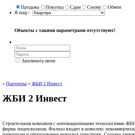
Продажа
Покупка
Сдам
Сниму
Обмен
Я ищу :
Объекты с такими параметрами отсутствуют!
Запомнить меня
»
Партнеры
»
ЖБИ 2 Инвест
ЖБИ 2 Инвест
Строительная компания с инновационными технологиями ЖБИ 2
фирма лицензионная. Филиал входит в комплекс некоммерчески
паркингом и оборудование нежилых пристроек. Создано учрежд