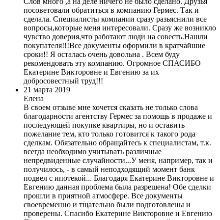
Слов много ,а на деле ничего не было сделано. Друзья
посоветовали обратиться в компанию Гермес. Так и
сделала. Специалисты компании сразу разьяснили все
вопросы,которые меня интересовали. Сразу же возникло
чувство доверия,что работают люди на совесть.Нашли
покупателя!!!Все документы оформили в кратчайшие
сроки!! Я осталась очень довольна . Всем буду
рекомендовать эту компанию. Огромное СПАСИБО
Екатерине Викторовне и Евгению за их
добросовестный труд!!!
21 марта 2019
Елена
В своем отзыве мне хочется сказать не только слова
благодарности агентству Гермес за помощь в продаже и
последующей покупке квартиры, но и оставить
пожелание тем, кто только готовится к такого рода
сделкам. Обязательно обращайтесь к специалистам, т.к.
всегда необходимо учитывать различные
непредвиденные случайности...У меня, например, так и
получилось, - в самый неподходящий момент банк
подвел с ипотекой... Благодаря Екатерине Викторовне и
Евгению данная проблема была разрешена! Обе сделки
прошли в приятной атмосфере. Все документы
своевременно и тщательно были подготовлены и
проверены. Спасибо Екатерине Викторовне и Евгению