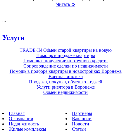
Читать
➭
...
Услуги
TRADE-IN Обмен старой квартиры на новую
Помощь в продаже квартиры
Помощь в получение ипотечного кредита
Сопровождение сделки по недвижимости
Помощь в подборе квартиры в новостройках Воронежа
Военная ипотека
Продажа, покупка, обмен коттеджей
Услуги риелтора в Воронеже
Обмен недвижимости
Главная
Партнеры
О компании
Вакансии
Недвижимость
Новости
Жилые комплексы
Статьи